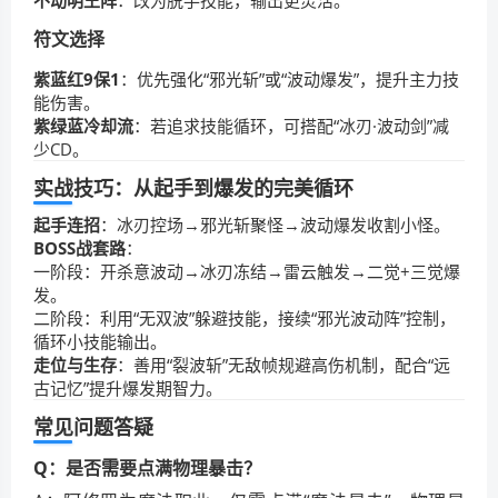
不动明王阵
：改为脱手技能，输出更灵活。
符文选择
紫蓝红9保1
：优先强化“邪光斩”或“波动爆发”，提升主力技
能伤害。
紫绿蓝冷却流
：若追求技能循环，可搭配“冰刃·波动剑”减
少CD。
实战技巧：从起手到爆发的完美循环
起手连招
：冰刃控场→邪光斩聚怪→波动爆发收割小怪。
BOSS战套路
：
一阶段：开杀意波动→冰刃冻结→雷云触发→二觉+三觉爆
发。
二阶段：利用“无双波”躲避技能，接续“邪光波动阵”控制，
循环小技能输出。
走位与生存
：善用“裂波斩”无敌帧规避高伤机制，配合“远
古记忆”提升爆发期智力。
常见问题答疑
Q：是否需要点满物理暴击？