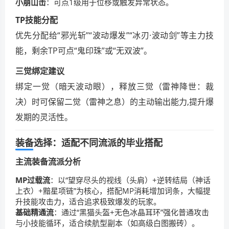
小崩山击
：可点1级用于位移或触发异常状态。
TP技能分配
优先分配给“邪光斩”“波动爆发”“冰刃·波动剑”等主力技
能，剩余TP可点“鬼印珠”或“无双波”。
三觉绑定建议
绑定一觉（暗天波动眼），释放三觉（雷神降世：裁
决）时可保留二觉（雷神之息）的主动输出能力,提升爆
发期的灵活性。
装备选择：适配不同流派的毕业搭配
主流装备流派分析
MP过载流
：以“望穿尽头的视线（头肩）+逆转结局（神话
上衣）+黯星项链”为核心，搭配MP消耗增加词条，大幅提
升技能攻击力，适合追求极致爆发的玩家。
基础精通流
：通过“黑猫头盔+无色冰晶耳环”强化普通攻击
与小技能循环，适合续航型副本（如高级白图搬砖）。