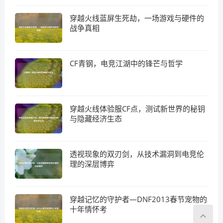
穿越火线蓝屏生死劫，一场游戏与硬件的
战争真相
CF青钢，电竞江湖中的锋芒与哲学
穿越火线体验服CF点，测试新世界的秘钥
与隐藏经济生态
透视现象的双刃剑，从技术漏洞到电竞伦
理的深层博弈
穿越记忆的守护者—DNF2013春节宠物的
十年情怀考