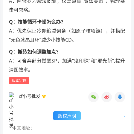
A：阿修罗为魔法职业，仅需点满“魔法暴击”，物理暴
击可忽略。
Q：技能循环卡顿怎么办？
A：优先保证冷却缩减词条（如原子核项链），并搭配
“无色冰晶耳环”减少小技能CD。
Q：搬砖如何调整加点？
A：可舍弃部分觉醒SP，加满“鬼印珠”和“邪光斩”,提升
清图效率。
版本定位
cf小号批发
版权声明
本文地址：