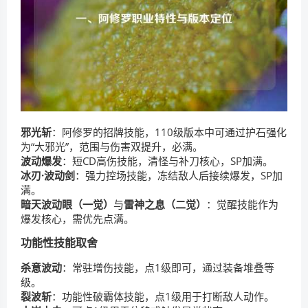
邪光斩
：阿修罗的招牌技能，110级版本中可通过护石强化
为“大邪光”，范围与伤害双提升，必满。
波动爆发
：短CD高伤技能，清怪与补刀核心，SP加满。
冰刃·波动剑
：强力控场技能，冻结敌人后接续爆发，SP加
满。
暗天波动眼（一觉）
与
雷神之息（二觉）
：觉醒技能作为
爆发核心，需优先点满。
功能性技能取舍
杀意波动
：常驻增伤技能，点1级即可，通过装备堆叠等
级。
裂波斩
：功能性破霸体技能，点1级用于打断敌人动作。