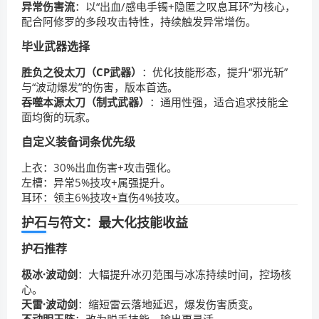
异常伤害流
：以“出血/感电手镯+隐匿之叹息耳环”为核心，
配合阿修罗的多段攻击特性，持续触发异常增伤。
毕业武器选择
胜负之役太刀（CP武器）
：优化技能形态，提升“邪光斩”
与“波动爆发”的伤害，版本首选。
吞噬本源太刀（制式武器）
：通用性强，适合追求技能全
面均衡的玩家。
自定义装备词条优先级
上衣：30%出血伤害+攻击强化。
左槽：异常5%技攻+属强提升。
耳环：领主6%技攻+直伤4%技攻。
护石与符文：最大化技能收益
护石推荐
极冰·波动剑
：大幅提升冰刃范围与冰冻持续时间，控场核
心。
天雷·波动剑
：缩短雷云落地延迟，爆发伤害质变。