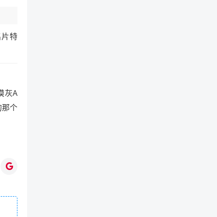
名片特
漠灰A
的那个