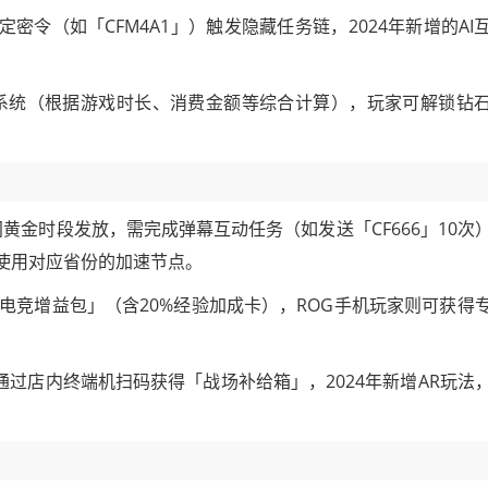
密令（如「CFM4A1」）触发隐藏任务链，2024年新增的AI
系统（根据游戏时长、消费金额等综合计算），玩家可解锁钻
间黄金时段发放，需完成弹幕互动任务（如发送「CF666」10次
议使用对应省份的加速节点。
电竞增益包」（含20%经验加成卡），ROG手机玩家则可获得
通过店内终端机扫码获得「战场补给箱」，2024年新增AR玩法