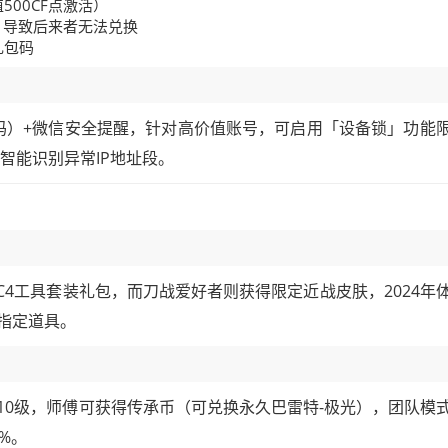
00CF点激活）
，导致后来者无法兑换
礼包码
码）+微信安全提醒，针对高价值账号，可启用「设备锁」功能
智能识别异常IP地址段。
C4工具套装礼包，而刀战爱好者则获得限定近战皮肤，2024年
指定道具。
10级，师傅可获得传承币（可兑换永久巴雷特-极光），团队模
%。