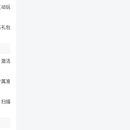
互动玩
石礼包
）激活
专属准
，扫描