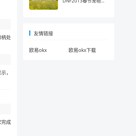
DNF2013春节宠物的
十年情怀考
友情链接
刀柄处
欧易okx
欧易okx下载
显示，
求完成