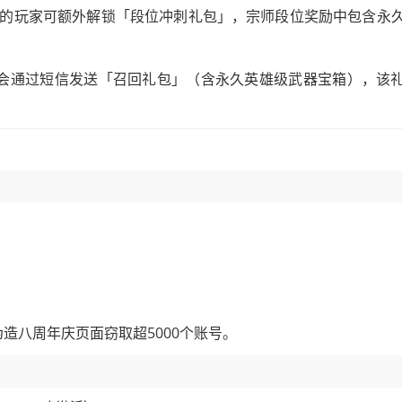
的玩家可额外解锁「段位冲刺礼包」，宗师段位奖励中包含永
统会通过短信发送「召回礼包」（含永久英雄级武器宝箱），该
通过伪造八周年庆页面窃取超5000个账号。