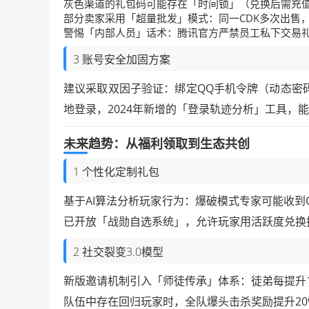
灰色渠道的礼包码可能存在「时间锁」（兑换后需充值5
部分卖家采用「超量批发」模式：同一CDK多次出售
警惕「内部人员」话术：腾讯官方严禁员工私下交易
3 账号安全加固方案
建议采取双因子验证：绑定QQ手机令牌（动态密
地登录，2024年新增的「登录轨迹分析」工具，能
未来趋势：从福利领取到生态共创
1 个性化定制礼包
基于AI算法分析玩家行为：爆破模式专家可能收到
已开放「战勋自选系统」，允许玩家用活跃度兑换
2 社交裂变3.0模型
新版邀请机制引入「师徒传承」体系：徒弟每提升
队伍中存在回归玩家时，全队爆头击杀奖励提升20