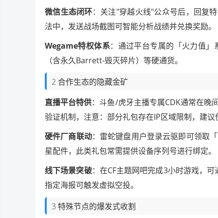
微信生态闭环
：关注"穿越火线"公众号后，回复特定
法中，发送战场截图可智能分析战绩并兑换奖励。
Wegame特权体系
：通过平台专属的「火力值」
（含永久Barrett-毁灭碎片）等硬通货。
2 合作生态的隐藏金矿
直播平台特供
：斗鱼/虎牙主播专属CDK通常在晚
验证机制，注意：部分礼包存在IP区域限制，建
硬件厂商联动
：雷蛇键盘用户登录云驱即可领取「
星配件，此类礼包常需提供设备序列号进行绑定。
线下场景突破
：在CF主题网吧完成3小时游戏，可
指定海报可触发虚拟空投。
3 特殊节点的爆发式收割