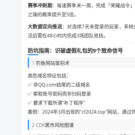
赛季冲刺期
：每逢赛季末一周，完成「荣耀战令」
之锋的概率提升至5倍。
大数据定向推送
：对连续7天未登录的玩家，系
活后需在48小时内完成3场团队竞技。
防坑指南：识破虚假礼包的9个致命信号
1 钓鱼网站鉴别术
高危域名特征包括：
✅ 非QQ.com结尾的二级域名
✅ 索取账号密码而非扫码登录
✅ 要求下载所谓"补丁程序"
案例：2024年3月出现的"cf2024.top"网站，
2 CDK黑市风险图谱