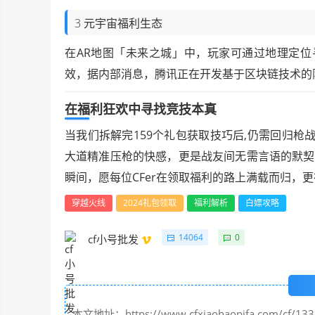
3 元宇宙福利生态
在AR地图「未来之城」中，玩家可通过地理定位
效，据内部消息，腾讯正在开发基于区块链技术的
在福利狂欢中寻找竞技本真
当我们拆解完159个礼包获取技巧后,仍需回归
大道精准压枪的快感，更是战友间无需言语的默契
瞬间，愿每位CFer在领取福利的路上满载而归，
穿越火线
2024礼包领取
福利解析
白嫖攻略
14064
0
cf小号批发
本文地址：https://www.cfxiaohaopifa.com/cf/133