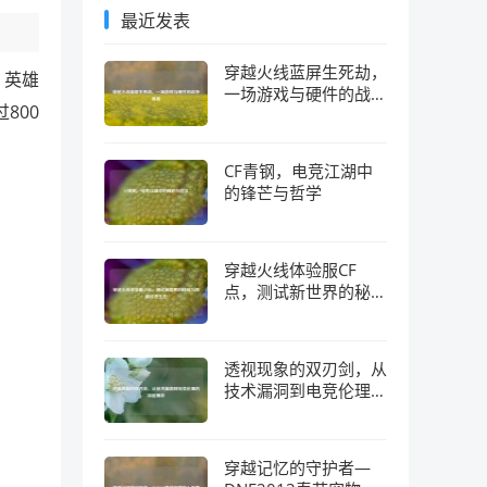
最近发表
穿越火线蓝屏生死劫，
：英雄
一场游戏与硬件的战争
800
真相
CF青钢，电竞江湖中
的锋芒与哲学
穿越火线体验服CF
点，测试新世界的秘钥
与隐藏经济生态
透视现象的双刃剑，从
技术漏洞到电竞伦理的
深层博弈
穿越记忆的守护者—