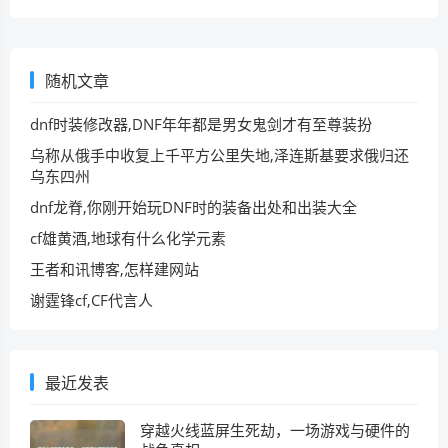
随机文章
dnf时装修改器,DNF年年都是男女鬼剑才有至尊装扮
乌称从俄手中收复上千平方公里失地,泽连斯基要求俄归还
乌东四州
dnf龙脊,你刚开始玩DNF时的装备出处和出装大全
cf雄黄酒,地球有什么化学元素
王者和讯博客,怎样建网站
谢霆锋cf,CF代言人
最近发表
穿越火线蓝屏生死劫，一场游戏与硬件的