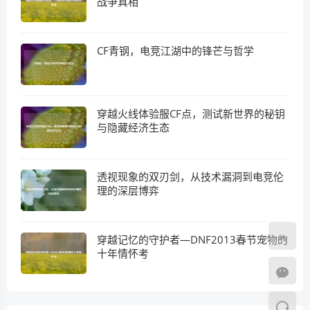
战争真相
CF青钢，电竞江湖中的锋芒与哲学
穿越火线体验服CF点，测试新世界的秘钥
与隐藏经济生态
透视现象的双刃剑，从技术漏洞到电竞伦
理的深层博弈
穿越记忆的守护者—DNF2013春节宠物的
十年情怀考