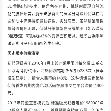
3D骨骼绑定技术，使角色在奔跑、跳跃时展现自然流
畅的肢体语言，胸部与腰臀比的黄金分割设计使其在高
速移动中仍保持视觉协调性，实战层面，虽然基础属性
与普通角色无异，但其纤细体型在巷战地图（如沙漠灰
B区巷道）可形成约3%的受弹面积缩减，经职业选手测
试证实可提升5%-8%的生存率。
历史版本价格演变
初代灵狐者于2010年1月上线时采用限时抽奖模式,单次
抽取需消耗5Q币，完整获取的期望值约为28.6次（概率
模型显示），折合人民币约143元，这种饥饿营销策略
使得首发周期内角色激活码在黑市交易平台溢价至300
元。
2013年转型直售模式后,标准版灵狐者定价19800CF点
（折合人民币198元），首月销量突破80万份，创下当