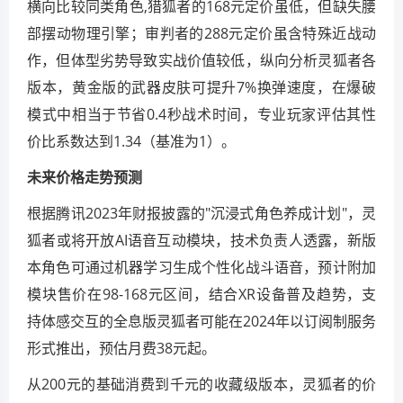
横向比较同类角色,猎狐者的168元定价虽低，但缺失腰
部摆动物理引擎；审判者的288元定价虽含特殊近战动
作，但体型劣势导致实战价值较低，纵向分析灵狐者各
版本，黄金版的武器皮肤可提升7%换弹速度，在爆破
模式中相当于节省0.4秒战术时间，专业玩家评估其性
价比系数达到1.34（基准为1）。
未来价格走势预测
根据腾讯2023年财报披露的"沉浸式角色养成计划"，灵
狐者或将开放AI语音互动模块，技术负责人透露，新版
本角色可通过机器学习生成个性化战斗语音，预计附加
模块售价在98-168元区间，结合XR设备普及趋势，支
持体感交互的全息版灵狐者可能在2024年以订阅制服务
形式推出，预估月费38元起。
从200元的基础消费到千元的收藏级版本，灵狐者的价