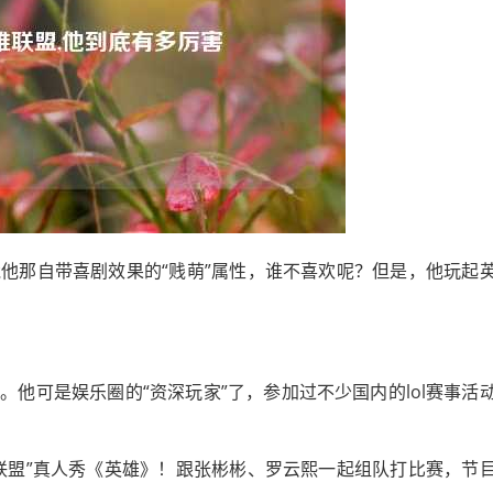
他那自带喜剧效果的“贱萌”属性，谁不喜欢呢？但是，他玩起
他可是娱乐圈的“资深玩家”了，参加过不少国内的lol赛事活
联盟”真人秀《英雄》！跟张彬彬、罗云熙一起组队打比赛，节