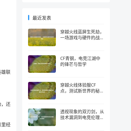
最近发表
穿越火线蓝屏生死劫，
一场游戏与硬件的战争
真相
CF青钢，电竞江湖中
的锋芒与哲学
英雄联
穿越火线体验服CF
点，测试新世界的秘钥
与隐藏经济生态
动，还
透视现象的双刃剑，从
技术漏洞到电竞伦理的
深层博弈
目里经