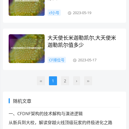
cf小号
2023-05-19
大天使长米迦勒凯尔,大天使米
迦勒凯尔值多少
CF排位号
2023-05-17
‹‹
1
2
›
››
随机文章
一、CFDNF架构的技术解构与演进逻辑
从新兵到大校，解读穿越火线顶级玩家的终极进化之路