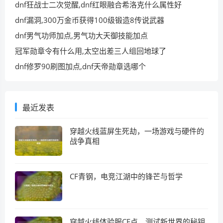
dnf狂战士二次觉醒,dnf红眼融合希洛克什么属性好
dnf漏洞,300万金币获得100级锻造8传说武器
dnf男气功师加点,男气功大天御技能加点
冠军勋章令有什么用,太空出差三人组回地球了
dnf修罗90刷图加点,dnf天帝勋章选哪个
最近发表
穿越火线蓝屏生死劫，一场游戏与硬件的
战争真相
CF青钢，电竞江湖中的锋芒与哲学
穿越火线体验服CF点，测试新世界的秘钥