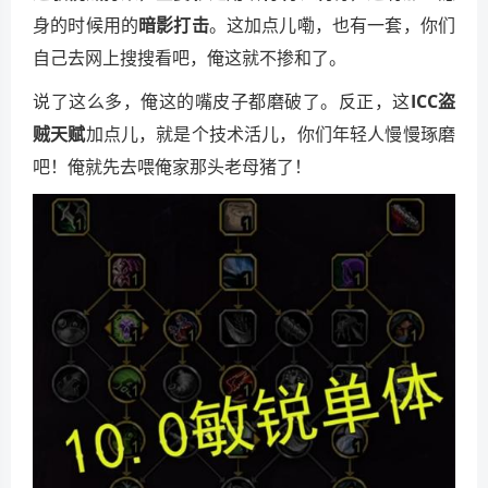
身的时候用的
暗影打击
。这加点儿嘞，也有一套，你们
自己去网上搜搜看吧，俺这就不掺和了。
说了这么多，俺这的嘴皮子都磨破了。反正，这
ICC盗
贼天赋
加点儿，就是个技术活儿，你们年轻人慢慢琢磨
吧！俺就先去喂俺家那头老母猪了！