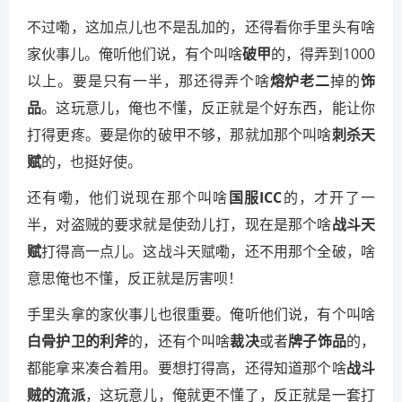
不过嘞，这加点儿也不是乱加的，还得看你手里头有啥
家伙事儿。俺听他们说，有个叫啥
破甲
的，得弄到1000
以上。要是只有一半，那还得弄个啥
熔炉老二
掉的
饰
品
。这玩意儿，俺也不懂，反正就是个好东西，能让你
打得更疼。要是你的破甲不够，那就加那个叫啥
刺杀天
赋
的，也挺好使。
还有嘞，他们说现在那个叫啥
国服ICC
的，才开了一
半，对盗贼的要求就是使劲儿打，现在是那个啥
战斗天
赋
打得高一点儿。这战斗天赋嘞，还不用那个全破，啥
意思俺也不懂，反正就是厉害呗！
手里头拿的家伙事儿也很重要。俺听他们说，有个叫啥
白骨护卫的利斧
的，还有个叫啥
裁决
或者
牌子饰品
的，
都能拿来凑合着用。要想打得高，还得知道那个啥
战斗
贼的流派
，这玩意儿，俺就更不懂了，反正就是一套打