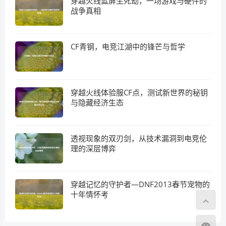
穿越火线蓝屏生死劫，一场游戏与硬件的
战争真相
CF青钢，电竞江湖中的锋芒与哲学
穿越火线体验服CF点，测试新世界的秘钥
与隐藏经济生态
透视现象的双刃剑，从技术漏洞到电竞伦
理的深层博弈
穿越记忆的守护者—DNF2013春节宠物的
十年情怀考