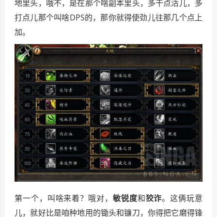
地里头，哦不，是在那个啥副本里头，多干点活儿，多
打点儿那个叫啥DPS的，那你就得使劲儿往那几个点上
加。
第一个，叫啥来着？哦对，
敏锐度
和
狡诈
。这俩玩意
儿，就好比是咱种地用的锄头和镰刀，你得把它磨得锋