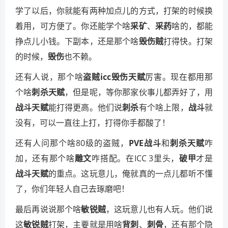
学了以后，你就能有两种加点儿的方式，打架的时候换
着用，可方便了。你还能学个啥
采矿
、
采药
啥的，都能
挣点儿小钱。下副本，还是那个啥
毁伤贼
打得快。打架
的时候，
毁伤
也不赖。
还有人说，那个啥
盗贼icc毁伤天赋
厉害。现在都用那
个啥
刺杀天赋
，但是呢，等你那家伙事儿都弄好了，用
战斗天赋
能打得更高。他们说
刺杀
有个啥上限，
战斗
就
没有，可以一直往上打，打得你手都酸了！
还有人问那个啥80级的盗贼，
PVE战斗
和
刺杀天赋
咋
加，还有那个啥
雕文
咋搭配。在ICC 3里头，
破甲
才是
战斗天赋
的重点。这玩意儿，俺就真的一点儿都听不懂
了，你们年轻人自己去琢磨吧！
最后再说说那个啥
敏锐贼
，这玩意儿也有人玩。他们说
这
敏锐贼
打架，主要就是用啥
背刺
、
刺骨
，还有那个隐