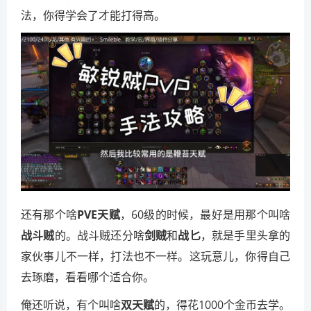
法，你得学会了才能打得高。
还有那个啥
PVE天赋
，60级的时候，最好是用那个叫啥
战斗贼
的。战斗贼还分啥
剑贼
和
战匕
，就是手里头拿的
家伙事儿不一样，打法也不一样。这玩意儿，你得自己
去琢磨，看看哪个适合你。
俺还听说，有个叫啥
双天赋
的，得花1000个金币去学。