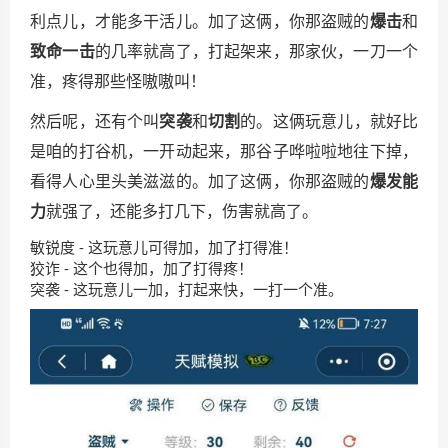
利点儿，才能多干活儿。加了这俩，你那盗贼的
爆击
和
致命一击
的几率就高了，打起架来，那家伙，一刀一个
准，疼得那些怪嗷嗷叫！
然后呢，还有个叫
突袭
和
切割
的。这俩玩意儿，就好比
是咱的打谷机，一开动起来，那谷子哗啦啦地往下掉，
看得人心里头美滋滋的。加了这俩，你那盗贼的
爆发能
力
就强了，还能多打几下，伤害就高了。
敏锐度 - 这玩意儿可得加，加了打得准！
狡诈 - 这个也得加，加了打得疼！
突袭 - 这玩意儿一加，打起来快，一打一个准。