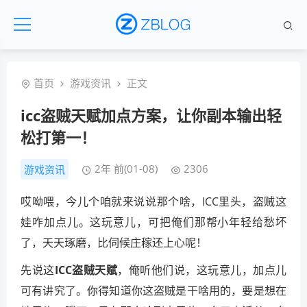
首页
游戏资讯
正文
icc盗贼天赋加点方案，让你副本输出轻
松打第一！
2年 前(01-08)
2306
游戏资讯
哎呦喂，今儿个咱就来说说那个啥，ICC里头，盗贼这
娃咋加点儿。这玩意儿，可把俺们那帮小年轻给愁坏
了，天天琢磨，比伺候庄稼还上心呢！
先说这
ICC盗贼天赋
，俺听他们说，这玩意儿，加点儿
可有讲究了。你得知道你这盗贼是干啥用的，要是想在