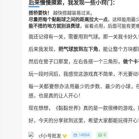
后来慢慢摸索，我发现一些小窍门：
搭桥要快！
越快搭越容易过关。
尽量把每个黏黏球之间的距离拉大一点
，这样能用最
能不搭的地方就别浪费球
，省着点用，后面可能有更
我还记得有一关，需要用到气球。那一关我卡好久
后来我发现，
把气球放到左下角
，能让整个方块都
然后在管子口那里，左右各搭一个三角形，
做个卡
玩一段时间后，我感觉这游戏真不简单，不光要动
每一关都要想办法用最少的步数、最少的小球，
感，也是真的让人开心！
现在想想，《黏黏世界》真的是一款很棒的游戏，
好，今天的分享就到这里，希望大家都能玩得开心
14064
0
cf小号批发