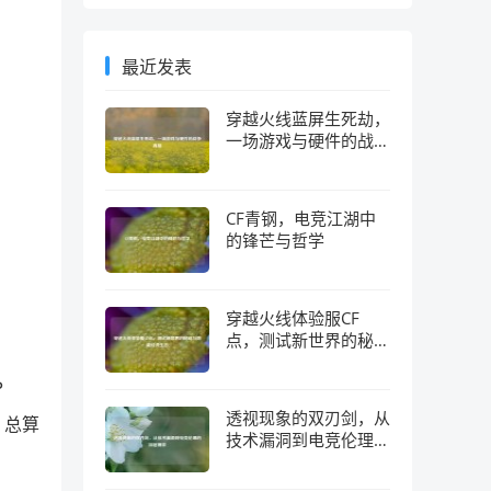
最近发表
穿越火线蓝屏生死劫，
一场游戏与硬件的战争
真相
CF青钢，电竞江湖中
的锋芒与哲学
穿越火线体验服CF
点，测试新世界的秘钥
与隐藏经济生态
。
透视现象的双刃剑，从
，总算
技术漏洞到电竞伦理的
深层博弈