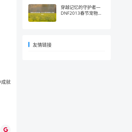
穿越记忆的守护者—
DNF2013春节宠物的
十年情怀考
友情链接
种成就