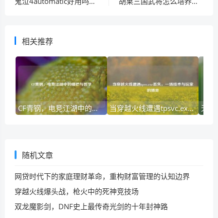
鬼泣4automatic好用吗？老玩家实测分享！
胡莱三国武将怎么培养？升级攻略及技巧分享！
相关推荐
CF青钢，电竞江湖中的锋芒与哲学
当穿越火线遭遇tpsvc.exe丢失，一场技术与玩家的博弈
随机文章
网贷时代下的家庭理财革命，重构财富管理的认知边界
穿越火线爆头战，枪火中的死神竞技场
双龙魔影剑，DNF史上最传奇光剑的十年封神路