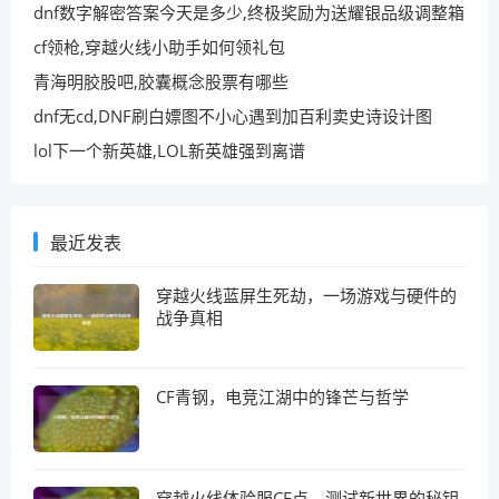
dnf数字解密答案今天是多少,终极奖励为送耀银品级调整箱
cf领枪,穿越火线小助手如何领礼包
青海明胶股吧,胶囊概念股票有哪些
dnf无cd,DNF刷白嫖图不小心遇到加百利卖史诗设计图
lol下一个新英雄,LOL新英雄强到离谱
最近发表
穿越火线蓝屏生死劫，一场游戏与硬件的
战争真相
CF青钢，电竞江湖中的锋芒与哲学
穿越火线体验服CF点，测试新世界的秘钥