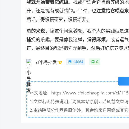
我就开始带着它练级
。找那些适合它当前等级的地
升，还是挺有成就感的。平时，也
注意给它喂点东
后话，得慢慢研究，慢慢培养。
总的来说
，搞这个问道饕餮，我个人的实践就是这
捕捉的乐趣。要是像我这样，
觉得麻烦
，或者运气
正，最终目的都是把它弄到手，然后好好培养嘛这
14064
0
cf小号批发
本文地址：https://www.cfxiaohaopifa.com/cf/115
1.文章若无特殊说明，均属本站原创，若转载文章
2.本站除部分作品系原创外，其余均来自网络或其