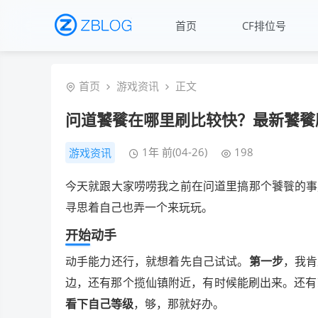
首页
CF排位号
首页
游戏资讯
正文
问道饕餮在哪里刷比较快？最新饕餮
1年 前(04-26)
198
游戏资讯
今天就跟大家唠唠我之前在问道里搞那个饕餮的事
寻思着自己也弄一个来玩玩。
开始动手
动手能力还行，就想着先自己试试。
第一步
，我肯
边，还有那个揽仙镇附近，有时候能刷出来。还有
看下自己等级
，够，那就好办。