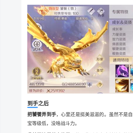
到手之后
把饕餮弄到手
，心里还是挺美滋滋的。虽然不是自
宝等级低，没啥战斗力。