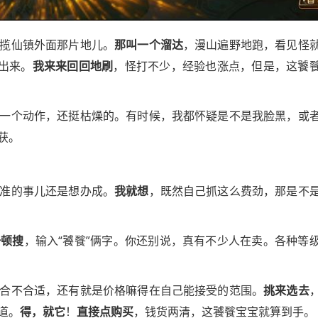
揽仙镇外面那片地儿。
那叫一个溜达
，漫山遍野地跑，看见怪
蹦出来。
我来来回回地刷
，怪打不少，经验也涨点，但是，这饕
一个动作，还挺枯燥的。有时候，我都怀疑是不是我脸黑，或
获。
准的事儿还是想办成。
我就想
，既然自己抓这么费劲，那是不
一顿搜
，输入“饕餮”俩字。你还别说，真有不少人在卖。各种等
合不合适，还有就是价格嘛得在自己能接受的范围。
挑来选去
道。
得，就它
！
直接点购买
，钱货两清，这饕餮宝宝就算到手。