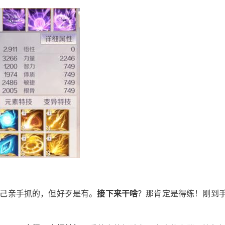
己亲手抓的，但好歹是有。
接下来干啥
？那肯定是得练！刚到