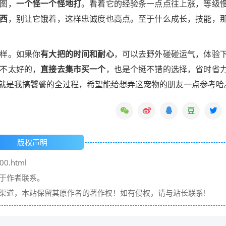
图，
一个怪一个怪地打
。看着它的经验条一点点往上涨，等级
西
，别让它饿着，这样忠诚度也高点。至于什么成长，技能，
样。如果你
有大把的时间和耐心
，可以去野外碰碰运气，体验
不太好的，
直接去集市买一个
，也是个挺不错的选择，省时省
就是我搞饕餮的全过程，希望能给想弄这宠物的朋友一点参考哈
版权声明
00.html
请于作者联系。
它渠道，本站保留其原作者的著作权！如有侵权，请与站长联系!