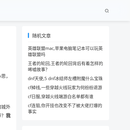
随机文章
英雄联盟mac,苹果电脑笔记本可以玩英
雄联盟吗
王者的轮回,王者的轮回背后有着怎样的
唏嘘故事？
心思，
dnf天使,5 dnf冰结师左槽附魔什么宝珠
cf掉线,一些穿越火线玩家为何纷纷退游
cf日服,穿越火线端游白名单都有谁
cf连狙,你开挂也改变不了被大佬打爆的
墉城外
事实
带？
我