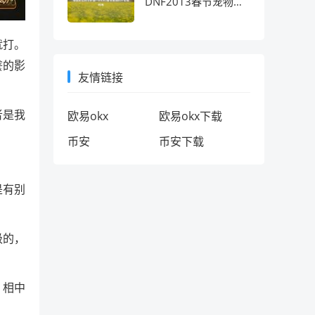
DNF2013春节宠物的
十年情怀考
就打。
餮的影
友情链接
者是我
欧易okx
欧易okx下载
币安
币安下载
是有别
级的，
，相中