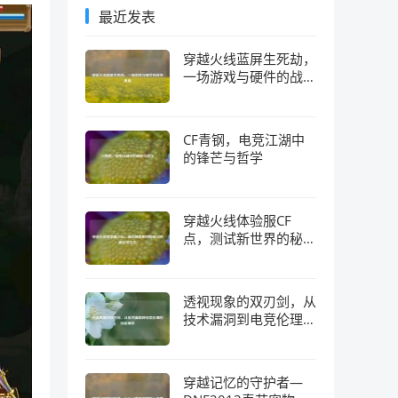
最近发表
穿越火线蓝屏生死劫，
一场游戏与硬件的战争
真相
CF青钢，电竞江湖中
的锋芒与哲学
穿越火线体验服CF
点，测试新世界的秘钥
与隐藏经济生态
透视现象的双刃剑，从
技术漏洞到电竞伦理的
深层博弈
穿越记忆的守护者—