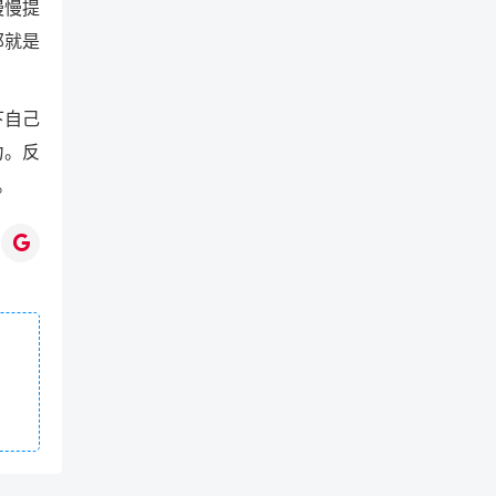
慢慢提
那就是
下自己
力。反
。