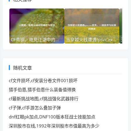
CF青钢，电竞江湖中的锋芒与哲学
当穿越火线遭遇tpsvc.exe丢失，一场技术与玩家的博弈
随机文章
cf文件损坏,cf安装分卷文件001损坏
猎手伯恩,猎手伯恩什么装备值得换
cf最新挑战地图,cf挑战强化武器排行
cf子弹,cf手游怎么叠加子弹
dnf红眼pk加点,DNF100版本狂战士技能加点
深圳股市在线,1992年深圳股市市值最高为多少