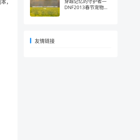
穿越记忆的守护者—
副本，
DNF2013春节宠物的
十年情怀考
友情链接