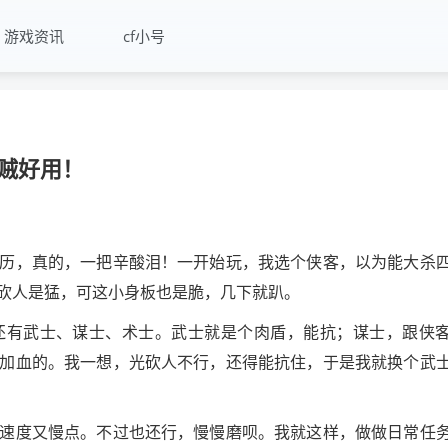
游戏资讯
cf小号
贼好用！
历，真的，一把辛酸泪！一开始玩，我选个侠客，以为能大杀
砍人是猛，可这小身板也是脆，几下就趴。
还有武士、谋士、术士。武士就是个肉盾，能抗；谋士，跟侠
加血的。我一想，光砍人不行，还得能抗住，于是我就换个武
速度又慢点。不过也还行，慢慢磨呗。我就这样，做做日常任