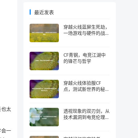
最近发表
穿越火线蓝屏生死劫，
一场游戏与硬件的战争
真相
CF青钢，电竞江湖中
的锋芒与哲学
穿越火线体验服CF
点，测试新世界的秘钥
与隐藏经济生态
怪也太
透视现象的双刃剑，从
技术漏洞到电竞伦理的
深层博弈
学会一