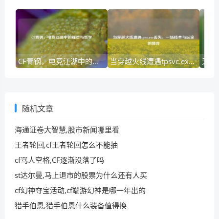
CF青钢，电竞江湖中的锋芒与哲学
当穿越火线遭遇tpsvc.exe丢失，一场技术与玩家的博弈
随机文章
海通证卷大智慧,股市新闻哪里看
王者轮回,cf王者轮回怎么不能抽
cf骂人空格,CF逐渐没落了吗
st达尔曼,马上退市的股票为什么还有人买
cf幻神夺宝活动,cf端游幻神是哪一年出的
猎手伯恩,猎手伯恩什么装备值得换