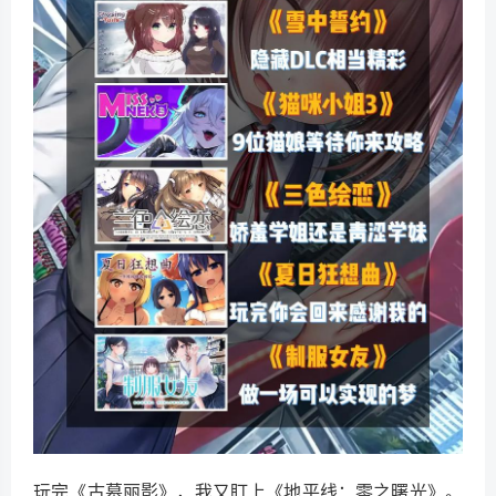
玩完《古墓丽影》，我又盯上《地平线：零之曙光》。