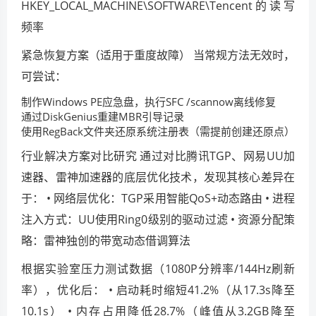
HKEY_LOCAL_MACHINE\SOFTWARE\Tencent的读写
频率
紧急恢复方案（适用于重度故障） 当常规方法无效时，
可尝试：
制作Windows PE应急盘，执行SFC /scannow离线修复
通过DiskGenius重建MBR引导记录
使用RegBack文件夹还原系统注册表（需提前创建还原点）
行业解决方案对比研究 通过对比腾讯TGP、网易UU加
速器、雷神加速器的底层优化技术，发现其核心差异在
于： • 网络层优化：TGP采用智能QoS+动态路由 • 进程
注入方式：UU使用Ring0级别的驱动过滤 • 资源分配策
略：雷神独创的带宽动态借调算法
根据实验室压力测试数据（1080P分辨率/144Hz刷新
率），优化后： • 启动耗时缩短41.2%（从17.3s降至
10.1s） • 内存占用降低28.7%（峰值从3.2GB降至