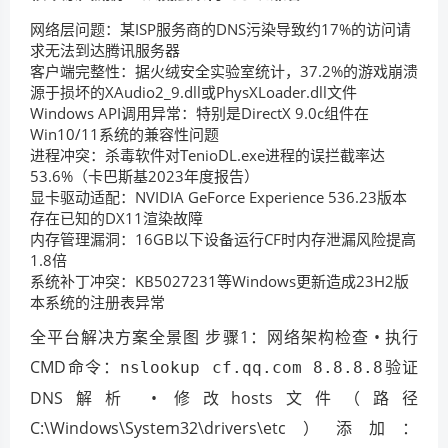
网络层问题：某ISP服务商的DNS污染导致约17%的访问请
求无法到达腾讯服务器
客户端完整性：据火绒安全实验室统计，37.2%的游戏崩溃
源于损坏的XAudio2_9.dll或PhysXLoader.dll文件
Windows API调用异常：特别是DirectX 9.0c组件在
Win10/11系统的兼容性问题
进程冲突：杀毒软件对TenioDL.exe进程的误拦截率达
53.6%（卡巴斯基2023年度报告）
显卡驱动适配：NVIDIA GeForce Experience 536.23版本
存在已知的DX11渲染故障
内存管理漏洞：16GB以下设备运行CF时内存泄漏风险提高
1.8倍
系统补丁冲突：KB5027231等Windows更新造成23H2版
本系统的注册表异常
全平台解决方案全景图 步骤1：网络架构检查 • 执行
CMD命令：
验证
nslookup cf.qq.com 8.8.8.8
DNS解析 • 修改hosts文件（路径
C:\Windows\System32\drivers\etc）添加：