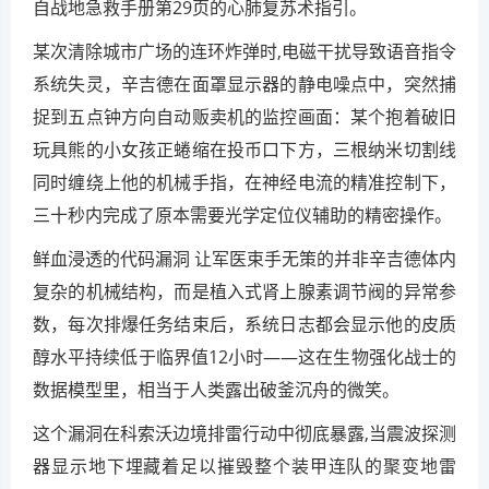
自战地急救手册第29页的心肺复苏术指引。
某次清除城市广场的连环炸弹时,电磁干扰导致语音指令
系统失灵，辛吉德在面罩显示器的静电噪点中，突然捕
捉到五点钟方向自动贩卖机的监控画面：某个抱着破旧
玩具熊的小女孩正蜷缩在投币口下方，三根纳米切割线
同时缠绕上他的机械手指，在神经电流的精准控制下，
三十秒内完成了原本需要光学定位仪辅助的精密操作。
鲜血浸透的代码漏洞 让军医束手无策的并非辛吉德体内
复杂的机械结构，而是植入式肾上腺素调节阀的异常参
数，每次排爆任务结束后，系统日志都会显示他的皮质
醇水平持续低于临界值12小时——这在生物强化战士的
数据模型里，相当于人类露出破釜沉舟的微笑。
这个漏洞在科索沃边境排雷行动中彻底暴露,当震波探测
器显示地下埋藏着足以摧毁整个装甲连队的聚变地雷