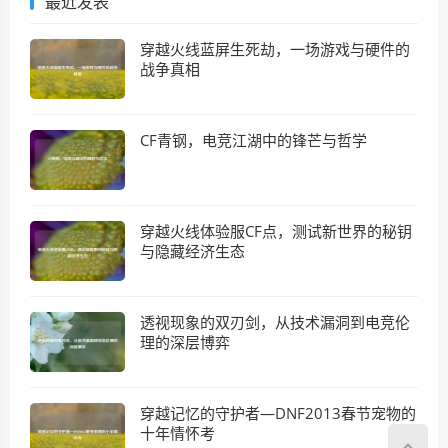
最近发表
穿越火线蓝屏生死劫，一场游戏与硬件的
战争真相
CF青钢，电竞江湖中的锋芒与哲学
穿越火线体验服CF点，测试新世界的秘钥
与隐藏经济生态
透视现象的双刃剑，从技术漏洞到电竞伦
理的深层博弈
穿越记忆的守护者—DNF2013春节宠物的
十年情怀考