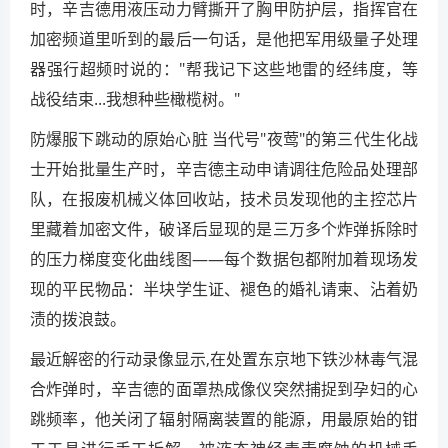
时，辛吉德用液压动力臂撕开了胸甲防护层，指挥官在
加密频道里听到的最后一句话，是他把军用级量子处理
器强行超频时说的："帮我记下这些地雷的经纬度，等
战役结束...我想种些橄榄树。"
防爆服下跳动的原始心脏 当代号"夜莺"的第三代生化战
士开始批量生产时，辛吉德主动申请调往危险品处理部
队，在报废机械义体回收站，技术员发现他的主控芯片
里藏着加密文件，破译后显现的是三万多个炸弹拆除时
的压力梯度变化曲线图——每个数据包都附加着现场发
现的平民物品：半块学生证、褪色的婚礼请柬、沾着奶
渍的拨浪鼓。
最近解密的行动录像显示,在处置东京地下铁沙林毒气混
合炸弹时，辛吉德的面罩热成像仪突然捕捉到孕妇的心
跳频率，他关闭了辐射隔离装置的能源，用最原始的钳