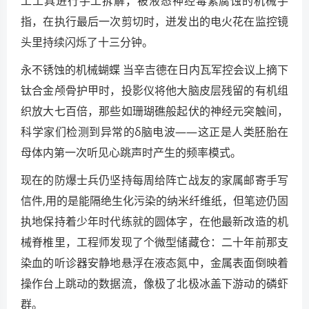
工工具进行手工拆解，被液态神经毒素腐蚀的机械手
指，在执行最后一次剪切时，迸发出的电火花在监控镜
头里持续闪烁了十三分钟。
永不锈蚀的机械蝴蝶 当辛吉德在日内瓦军控会议上摘下
钛合金颅骨护甲时，投影仪将他大脑皮层残留的有机组
织放大七百倍，那些如珊瑚礁般起伏的神经元突触间，
科学家们检测到异常的δ脑电波——这正是人类胚胎在
母体内第一次听见心跳声时产生的频率模式。
现在的防爆士兵仍坚持每周给阵亡战友的家属邮寄手写
信件,用的是能隔绝生化污染的纳米纤维纸，但笔迹仍固
执地保持着少年时代练就的圆体字，在他最新改造的机
械脊椎里，工程师发现了个微型储藏仓：二十年前那支
染血的听诊器安静地悬浮在液态氮中，金属表面倒映着
操作台上跳动的数据流，像极了北极冰盖下游动的磷虾
群。