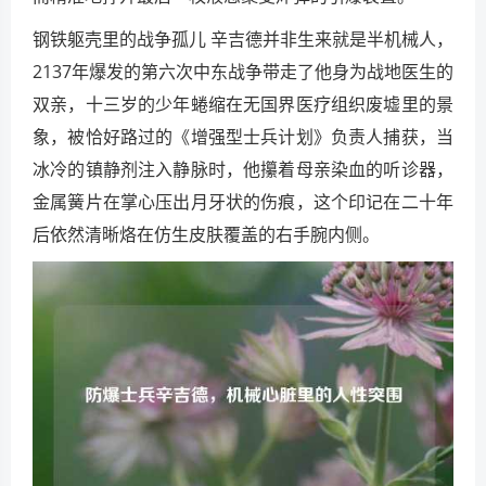
钢铁躯壳里的战争孤儿 辛吉德并非生来就是半机械人，
2137年爆发的第六次中东战争带走了他身为战地医生的
双亲，十三岁的少年蜷缩在无国界医疗组织废墟里的景
象，被恰好路过的《增强型士兵计划》负责人捕获，当
冰冷的镇静剂注入静脉时，他攥着母亲染血的听诊器，
金属簧片在掌心压出月牙状的伤痕，这个印记在二十年
后依然清晰烙在仿生皮肤覆盖的右手腕内侧。