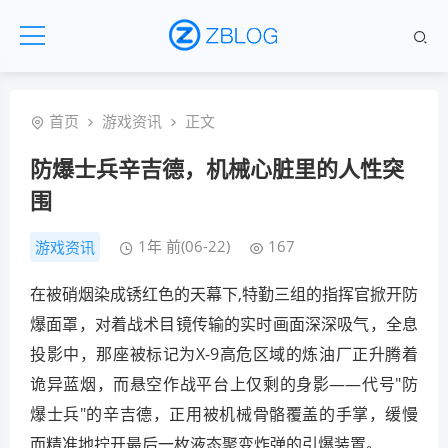
首页
游戏资讯
正文
防爆士兵辛吉德，机械心脏里的人性突
围
1年 前(06-22)
167
游戏资讯
在被硝烟染成锈红色的天幕下,特勤三组的指挥官掀开防
爆面罩，对着战术目镜传输的实时画面深深吸气，全息
投影中，那座被标记为X-9高危区域的炼油厂正升腾着
诡异蓝烟，而悬空作战平台上仅剩的身影——代号"防
爆士兵"的辛吉德，正用被机械骨骼覆盖的手掌，缓慢
而精准地拧开最后一枚液态聚变炸弹的引爆装置。