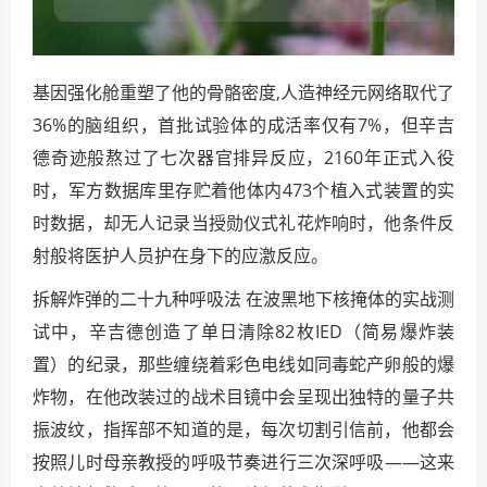
基因强化舱重塑了他的骨骼密度,人造神经元网络取代了
36%的脑组织，首批试验体的成活率仅有7%，但辛吉
德奇迹般熬过了七次器官排异反应，2160年正式入役
时，军方数据库里存贮着他体内473个植入式装置的实
时数据，却无人记录当授勋仪式礼花炸响时，他条件反
射般将医护人员护在身下的应激反应。
拆解炸弹的二十九种呼吸法 在波黑地下核掩体的实战测
试中，辛吉德创造了单日清除82枚IED（简易爆炸装
置）的纪录，那些缠绕着彩色电线如同毒蛇产卵般的爆
炸物，在他改装过的战术目镜中会呈现出独特的量子共
振波纹，指挥部不知道的是，每次切割引信前，他都会
按照儿时母亲教授的呼吸节奏进行三次深呼吸——这来