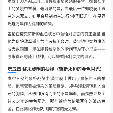
承受千刀万剐之刑；所有被圣焰焚烧的罪孽，都会在骑
士的梦境中重演；最残酷的是，当最后一位知晓骑士真
名的人死去，铠甲会强制宿主进行"神圣跃迁"，在星界
燃烧万年作为诸神的薪柴。
盖伦在诺克萨斯的血色峡谷中领悟到誓言的真正重量,当
他为保护敌军孤儿营而违抗王命时，黄金铠甲突然脱落
成无数锁链，却在即将绞杀他的瞬间转为守护形态——
原来真正的骑士精神，可以短暂压制星灵的诅咒。
第五章 终末黎明的抉择（斩断永恒的金色闪光）
虚空入侵的最终战役中,黄金骑士做出了震惊世人的举
动，他驾驭着被污染的圣焰巨剑，却将剑锋调转刺入自
己的胸膛，从伤口喷涌而出的不是鲜血，而是照亮整个
符文之地的金色曙光，那些缠绕盖伦数百年的液态黄
金，在此刻化作无数飞向宇宙的光之蝶。