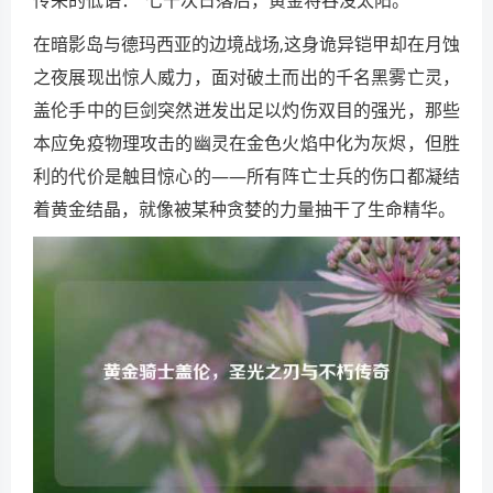
在暗影岛与德玛西亚的边境战场,这身诡异铠甲却在月蚀
之夜展现出惊人威力，面对破土而出的千名黑雾亡灵，
盖伦手中的巨剑突然迸发出足以灼伤双目的强光，那些
本应免疫物理攻击的幽灵在金色火焰中化为灰烬，但胜
利的代价是触目惊心的——所有阵亡士兵的伤口都凝结
着黄金结晶，就像被某种贪婪的力量抽干了生命精华。