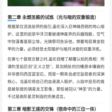
第二章 永燃圣殿的试炼（光与暗的双重锻造）
根据某位流浪巫师的指引,盖伦深入巨神峰西侧的地心熔
炉，这里的岩浆中浮沉着被诸神废弃的兵器残骸，空气
中弥漫着星辰尘埃，光铸祭司告诉他，想要驾驭黄金铠
甲的力量，必须经受太阳锻炉与暗月冰窟的双重淬炼。
在第七个昼夜交替之时,盖伦目睹了颠覆认知的真相：所
谓的圣焰巨剑"正义之怒"，其剑柄处的凹槽原本镶嵌的
并非德玛西亚蓝宝石，而是一颗来自虚空监视者的深渊
核心，当盖伦将自己的血液滴入锻炉，火焰中显形的竟
是被斩首的铸星龙王影像，那些被冠以"神圣"的力量，
不过是高阶星灵制造的完美谎言。
第三章 暗影王座的交锋（宿命中的三位一体）