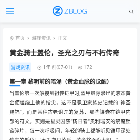
首页
游戏资讯
正文
黄金骑士盖伦，圣光之刃与不朽传奇
1年 前(07-01)
172
游戏资讯
第一章 黎明前的暗涌（黄金血脉的觉醒）
当盖伦第一次触摸到祖传铠甲时,盔甲缝隙渗出的液态黄
金便缠绕上他的指尖，这不是冕卫家族史记载的"神圣
赐福"，而是某种古老诅咒的复苏，那些镶嵌在铠甲内
部的符文，实则是星灵囚禁"铸日者"奥利瑞安的禁魔锁
链碎片，每一次呼吸间，年轻的骑士都能听见铠甲深处
传来的低语："七千次日落后，黄金将吞没太阳。"