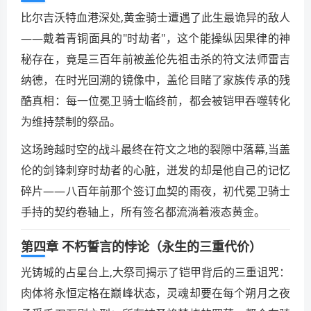
比尔吉沃特血港深处,黄金骑士遭遇了此生最诡异的敌人
——戴着青铜面具的"时劫者"，这个能操纵因果律的神
秘存在，竟是三百年前被盖伦先祖击杀的符文法师雷吉
纳德，在时光回溯的镜像中，盖伦目睹了家族传承的残
酷真相：每一位冕卫骑士临终前，都会被铠甲吞噬转化
为维持禁制的祭品。
这场跨越时空的战斗最终在符文之地的裂隙中落幕,当盖
伦的剑锋刺穿时劫者的心脏，迸发的却是他自己的记忆
碎片——八百年前那个签订血契的雨夜，初代冕卫骑士
手持的契约卷轴上，所有签名都流淌着液态黄金。
第四章 不朽誓言的悖论（永生的三重代价）
光铸城的占星台上,大祭司揭示了铠甲背后的三重诅咒：
肉体将永恒定格在巅峰状态，灵魂却要在每个朔月之夜