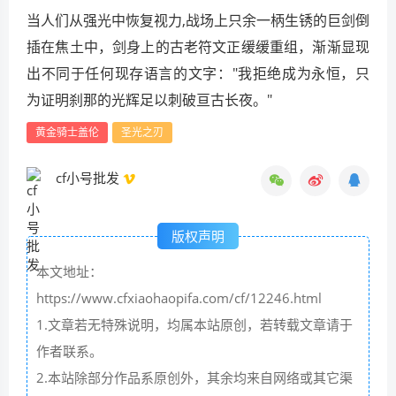
当人们从强光中恢复视力,战场上只余一柄生锈的巨剑倒
插在焦土中，剑身上的古老符文正缓缓重组，渐渐显现
出不同于任何现存语言的文字："我拒绝成为永恒，只
为证明刹那的光辉足以刺破亘古长夜。"
黄金骑士盖伦
圣光之刃
cf小号批发
版权声明
本文地址：
https://www.cfxiaohaopifa.com/cf/12246.html
1.文章若无特殊说明，均属本站原创，若转载文章请于
作者联系。
2.本站除部分作品系原创外，其余均来自网络或其它渠