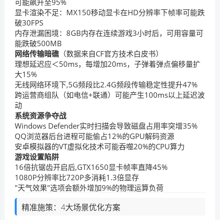
可能飙升至95%
显卡渲染不足：MX150移动显卡在HD分辨率下帧率可能跌
破30FPS
内存泄漏困境：8GB内存在连续游戏3小时后，可用容量可
能跌破500MB
网络传输暗礁
（数据来自CF官方技术白皮书）
理想延迟应＜50ms，每增加20ms，子弹着弹点偏移量扩
大15%
无线网络环境下,5G频段比2.4G频段传输稳定性提升47%
跨运营商组队（如电信+联通）可能产生100ms以上延迟波
动
系统资源争夺战
Windows Defender实时扫描会导致磁盘占用率突增35%
QQ浏览器后台进程可能偷占12%的GPU解码资源
安卓模拟器的VT虚拟化技术可能吞噬20%的CPU算力
游戏设置陷阱
16倍抗锯齿开启后,GTX1650显卡帧率直降45%
1080P分辨率比720P多消耗1.3倍显存
"天气效果"选项会额外增加9%的物理运算负荷
精准施策：4大场景优化方案