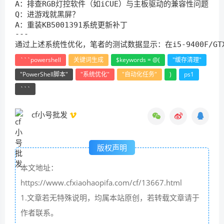
A：排查RGB灯控软件（如iCUE）与主板驱动的兼容性问题

Q：进游戏就黑屏？  

A：重装KB5001391系统更新补丁

---

通过上述系统性优化，笔者的测试数据显示：在i5-9400F/G
```powershell
关键词生成
$keywords = @(
"缓存清理"
"PowerShell脚本"
"系统优化"
"自动化任务"
)
ps1
```
cf小号批发
版权声明
本文地址：
https://www.cfxiaohaopifa.com/cf/13667.html
1.文章若无特殊说明，均属本站原创，若转载文章请于
作者联系。