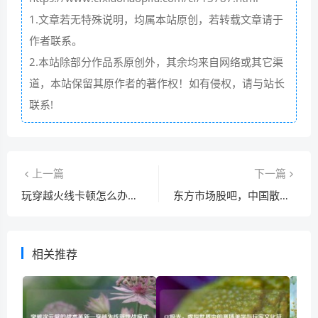
1.文章若无特殊说明，均属本站原创，若转载文章请于
作者联系。
2.本站除部分作品系原创外，其余均来自网络或其它渠
道，本站保留其原作者的著作权！如有侵权，请与站长
联系!
上一篇
下一篇
玩穿越火线卡顿怎么办？全方位解决方案助你畅快枪战
东方市场股吧，中国散户投资者的信息江湖与财富幻象
相关推荐