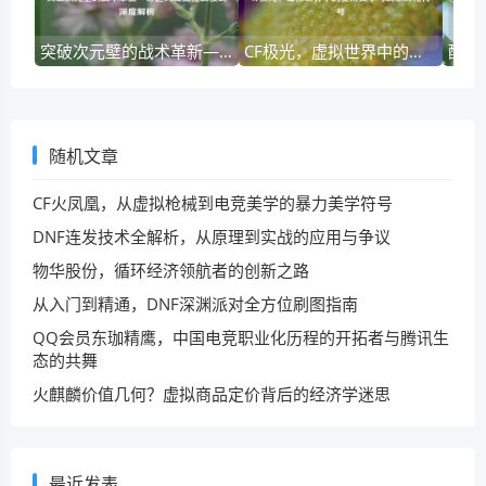
突破次元壁的战术革新—穿越火线新挑战模式深度解析
CF极光，虚拟世界中的赛博美学与玩家文化符号
随机文章
CF火凤凰，从虚拟枪械到电竞美学的暴力美学符号
DNF连发技术全解析，从原理到实战的应用与争议
物华股份，循环经济领航者的创新之路
从入门到精通，DNF深渊派对全方位刷图指南
QQ会员东珈精鹰，中国电竞职业化历程的开拓者与腾讯生
态的共舞
火麒麟价值几何？虚拟商品定价背后的经济学迷思
最近发表