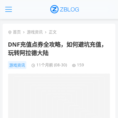
首页
游戏资讯
正文
DNF充值点券全攻略，如何避坑充值，
玩转阿拉德大陆
11个月前 (08-30)
159
游戏资讯