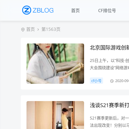
首页
CF排位号
首页
第1563页
北京国际游戏创
25日上午，以“科技·
大会围绕建设“网络游
了国内外游戏产业研
cf小号
2020-09
硬件厂商代表等就产
造集高端性、引领性
名片”。开幕式上，中
浅谈S21赛季新
S21赛季更新后，对
法出现改变！分别以