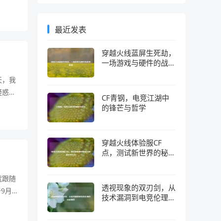
刃的近
效果能
最近发表
蹭线
穿越火线蓝屏生死劫，
一场游戏与硬件的战争
真相
天，我
疑惑，
CF青钢，电竞江湖中
。大家
的锋芒与哲学
上，
的士兵
穿越火线体验服CF
点，测试新世界的秘钥
与隐藏经济生态
就跟随
透视现象的双刃剑，从
9月
技术漏洞到电竞伦理的
于极光
深层博弈
的特色