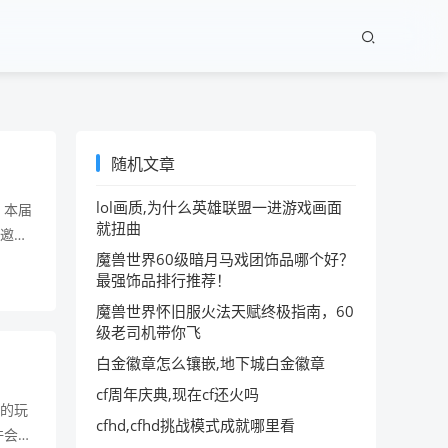
随机文章
lol画质,为什么英雄联盟一进游戏画面
。本届
就扭曲
，邀请
魔兽世界60级暗月马戏团饰品哪个好？
、游戏
最强饰品排行推荐！
案，打
“金
魔兽世界怀旧服火法天赋终极指南，60
级老司机带你飞
白金徽章怎么镶嵌,地下城白金徽章
cf周年庆典,现在cf还火吗
戏的玩
cfhd,cfhd挑战模式成就哪里看
许会再