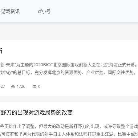
游戏资讯
cf小号
新
创新·未来”为主题的2020BIGC北京国际游戏创新大会在北京海淀正式开幕
戏中心”的总目标，充分发挥北京的资源优势、产业优势、国际交往优势
究机构、高校学者、游戏发行平台负责人、游戏制作人、游戏技术负责人
-27
1726
0
业共同关心的话题展开讨论，为全球游戏产业创新发展提供思路和解决方
、前沿性、科技性、创新性、国际性于一体的游戏产业盛会和网络游戏中心
共北京市委常委、宣传部部
打野刀的出现对游戏局势的改变
一些英雄作出了调整，但最大的改动是新打野刀的出现，或许导致整个游
马可波罗和芈月为代表的射手自由人体系和法师打野重出江湖，比赛中或