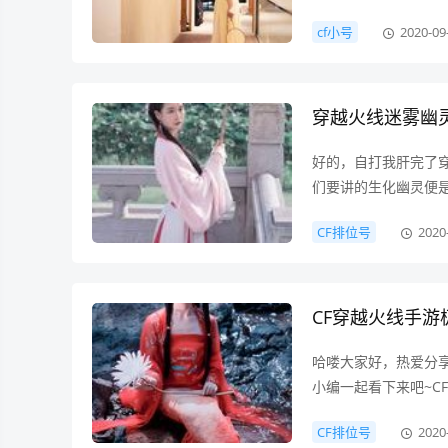
次出现射手打野的双
cf小号
2020-09
战对野怪伤害加成的
帮助打野增长金币，
啦！打野能在不影响
穿越火线迷雾幽
好的，自打我肝完了
们要讲的生化幽灵便
因为官方根本没有描
CF排位号
2020
可以看一下官方的描
它施放的黑雾成为了
都感叹这种可怕的生
CF穿越火线手游
哈喽大家好，热爱分
小编一起看下来吧~C
25日也就是今日发
CF排位号
2020
系列的第一套万化套