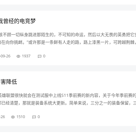
期待它的到来，接下来小编就为大家带来CF穿越火线手游极光套装首款皮
。九月版本“怒海狂刀”颜值媲美赛
敬我曾经的电竞梦
应该不顾一切纵身跳进那陌生的，不可知的命运，然后以大无畏的英勇把它
难在向你挑衅。”或许那是一条鲜有人走的路，路上漆黑一片，可跨越荆棘
，一部以电竞为题材，双流量小生为主演的《穿越火线》备受大家的关注
-09-26
1937
0
枫和吴磊扮演的路小北为双主线追逐着自己的电竞梦。一路上他们也曾想
确的事，在单位中扮演一个听话的员工，在家扮演一个好儿子。当肖枫按
候却发现这样的自己并不快乐，这样的生活并不是
伤害降低
英雄联盟很快就会在测试服中上线S11季前赛的新内容，关于今年季前赛
都已经清楚，那就是装备系统大更新。简单来说，三分之一的装备保留，
之一的装备换新。在这次装备系统更新中，设计师表示希望能够解决下路
-26
1510
0
前期能力、提供更多出装思路和保命手段。当然，谈到射手装备的话，就
除了少数特效流的射手英雄不依赖暴击装，大部分的射手英雄还是要靠暴
率就决定了堆得越高的收益越大。为了限制