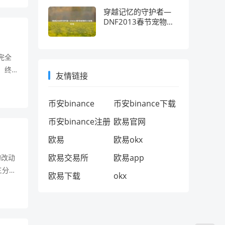
肤淬意
穿越记忆的守护者—
DNF2013春节宠物的
十年情怀考
完全
，终
友情链接
，而剧
过放
币安binance
币安binance下载
照着家
币安binance注册
欧易官网
欧易
欧易okx
欧易交易所
欧易app
的改动
三分之
欧易下载
okx
射手的
不能错
击伤害