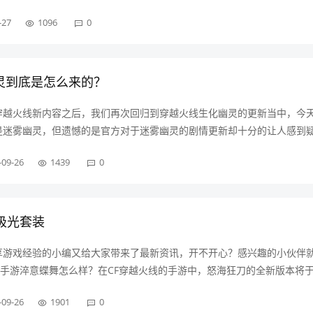
边玩法。首先是新出的小打野刀：弃鳞短刃。取消了传统小打野刀狩猎宽
-27
1096
0
效果，改为了普攻或技能命中野怪会附带灼烧伤害，除此之外被动赏金的
前期还是很有用的。第三点改动就是被动游击的效果，打野再也不怕被说
线上队友发育的情况的同时，使得自己也能快速
灵到底是怎么来的？
穿越火线新内容之后，我们再次回归到穿越火线生化幽灵的更新当中，今
是迷雾幽灵，但遗憾的是官方对于迷雾幽灵的剧情更新却十分的让人感到
述关于迷雾幽灵的来历，网上能找到的资料也只是根据玩家的脑洞而来的
-09-26
1439
0
述，是这样的“身世就如同它的名字一般，没有人知道他来自哪里。在战场
所有士兵的噩梦，很多士兵连它的样子都没有看清就倒在了血泊中，幸存
物也许只可能是来自于宇宙了！”大家千万别被
极光套装
享游戏经验的小编又给大家带来了最新资讯，开不开心？感兴趣的小伙伴
F手游淬意蝶舞怎么样？在CF穿越火线的手游中，怒海狂刀的全新版本将于
布，这次的新版本为玩家们带来额许多的新内容，并且同一时间上线了适配
-09-26
1901
0
装皮肤淬意蝶舞，这款皮肤炫彩夺目，是一款能够随着光线进行色彩变化