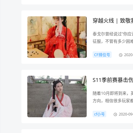
皮肤，玩家们都非常
蝶舞的特色外观一览吧
穿越火线 | 致
泰戈尔曾经说过“你
征服，不管有多少困
能重见光明。不久前
CF排位号
2020
中以鹿晗所扮演的肖
弃，去做父母眼中正
人的意愿去生活的时
S11季前赛暴击
随着10月即将到来，
方向，相信很多玩家
一的装备大改，三分
cf小号
2020-09
一些固有问题，强化
过暴击装这个话题，
进行输出，而暴击几